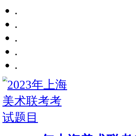
.
.
.
.
.