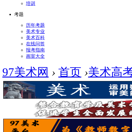
培训
考题
历年考题
美术专业
美术百科
在线问答
报考指南
画室大全
97美术网
›
首页
›
美术高